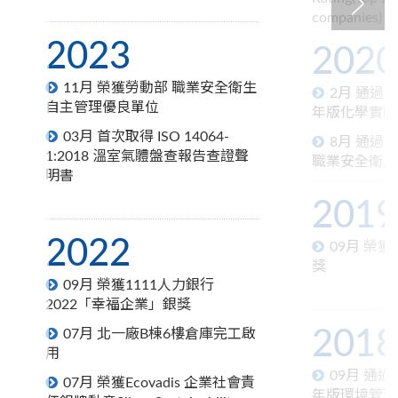
companies)
2023
2020
11月 榮獲勞動部 職業安全衛生
2月 通過ISO
自主管理優良單位
年版化學實驗
03月 首次取得 ISO 14064-
8月 通過IS
1:2018 溫室氣體盤查報告查證聲
職業安全衛生
明書
2019
2022
09月 榮
獎
09月 榮獲1111人力銀行
2022「幸福企業」銀獎
2018
07月 北一廠B棟6樓倉庫完工啟
用
09月 通過 I
07月 榮獲Ecovadis 企業社會責
年版環境管理