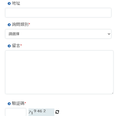
地址
詢問類別
*
留言
*
驗証碼
*