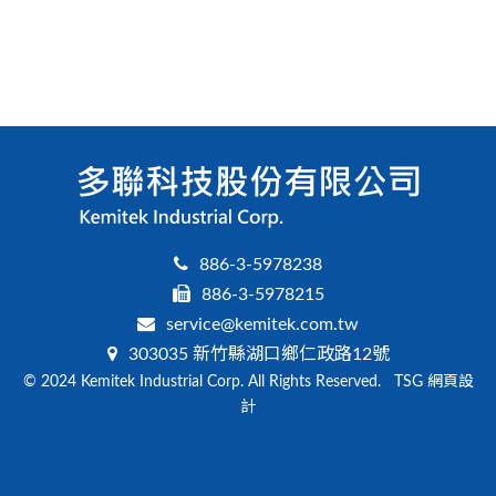
886-3-5978238
886-3-5978215
service@kemitek.com.tw
303035 新竹縣湖口鄉仁政路12號
© 2024 Kemitek Industrial Corp. All Rights Reserved. TSG
網頁設
計